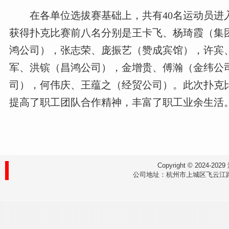
在各单位选拔赛基础上，共有
40
名运动员进
获得扑克比赛前八名分别是王卡飞、杨琦霞（集
鸿公司），张志荣、庞振艺（赞成宾馆），许宾
军、洪镔（昌鸿公司），金增贵、傅瀚（金纬公
司），何伟庆、王蕴之（经贸公司）。此次扑克
提高了职工团队合作精神，丰富了职工业余生活
Copyright © 202
公司地址：杭州市上城区飞云江路9