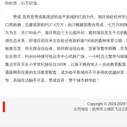
特价房，65万封顶。
赞成·首府是赞成集团进驻临平新城的扛鼎力作。项目地处杭州市
口西南侧，总建筑面积约27.6万方，由21幢建筑围合而成，七万方的
方为主，共1700余户。项目周边三大公园环伺，紧邻项目是五千方的
湖生态水系，距项目四百米左右处还有面积逾700亩的森林体育公园
银泰百货、华元商业综合体、崇邦商业综合体、宜家等繁华商圈，尽
近在咫尺，约40分钟便可抵达市中心武林广场，一小时迈入繁华与璀
重点学区天长小学世纪校区仅180米，让孩子拥有快人一步的教育配
通路网和完善的生活教育配套，成为临平新城内不可多得的优越好房，
华，高端生活触手可及。赞成首府，赞于城市精华处！
Copyright © 202
公司地址：杭州市上城区飞云江路9