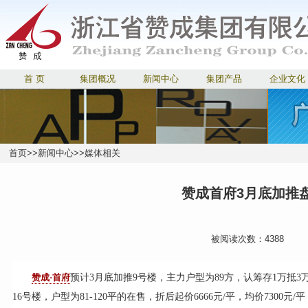
首 页
集团概况
新闻中心
集团产品
企业文化
首页
>>
新闻中心
>>
媒体相关
赞成首府3月底加推
被阅读次数：4388
赞成·首府
预计3月底加推9号楼，主力户型为89方，认筹存1万抵3
16号楼，户型为81-120平的在售，折后起价6666元/平，均价7300元