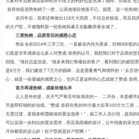
大家对年后政策层面和经济手段上的利好也是充满了期待。而就在“愁
·首府倒是逆势热销了一把，让其他项目艳羡不已。据悉，这一轮热销
农历年后，首府还将推出119方大四房，不仅总价较低，而且四
的大户型，不难预料新一轮热销风暴又在酝酿席卷全城了。
三度热销，品质背后的感恩心态
2014
年三开三红，一直被业内传为美谈，狂销300套的业
赞成·首府
们真是非常感谢这么多人对赞成·首府的认可。我想我们对于品质的坚
回报。”项目总监说道。“很多来我们售楼处的客户，看到我们的庭院
是8万方，我们建造了7万方的园林，这是需要勇气和情怀的！”从言
心，就是一份虔诚的感恩之心，也许正是这样的心态成就了赞成·首府
首月再读热销，成板块领头羊
让人意外的是，在天气严寒且年味渐浓的一、二月份，本是楼市
开盘即旺销的好业绩。“赞成·首府在售的90方最大实享103方大三
无需过渡，是很多刚需瞄准的置业选择！”，据工作人员介绍，超高的
可以实现一步到位的置业需求，而且风雨廊的设计，让中间套的采光也
月份都卖的这么好！好户型就是好户型啊！”