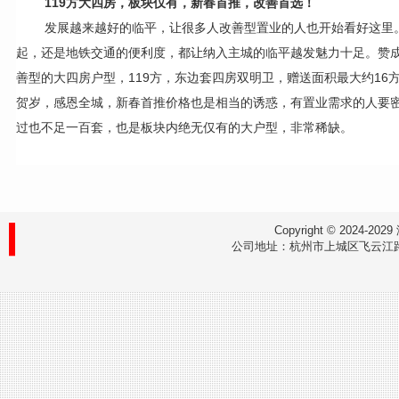
119
方大四房，板块仅有，新春首推，改善首选！
发展越来越好的临平，让很多人改善型置业的人也开始看好这里
起，还是地铁交通的便利度，都让纳入主城的临平越发魅力十足。赞成·
善型的大四房户型，119方，东边套四房双明卫，赠送面积最大约16
贺岁，感恩全城，新春首推价格也是相当的诱惑，有置业需求的人要密
过也不足一百套，也是板块内绝无仅有的大户型，非常稀缺。
Copyright © 202
公司地址：杭州市上城区飞云江路9